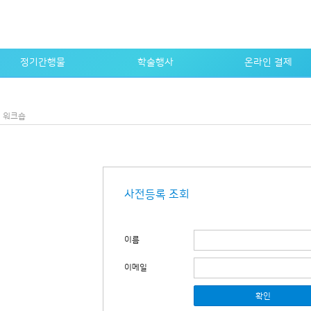
정기간행물
학술행사
온라인 결제
논문지
전체 행사
회비, 게재료 등 납부
논문지 e-journal
학술대회
납부 내역 조회
워크숍
학회지
워크숍
학회지 e-journal
교육
자료검색
사전등록 조회
이름
이메일