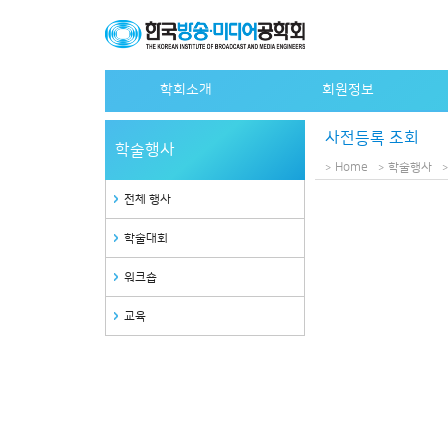
학회소개
회원정보
인사말
개인회원 가입안내
사전등록 조회
학술행사
설립목적
단체회원 가입안내
Home
학술행사
연혁
특별회원사 가입안내
전체 행사
정관
특별회원사 명단
학술대회
조직도
역대회장
워크숍
임원
교육
사무국안내
관련사이트