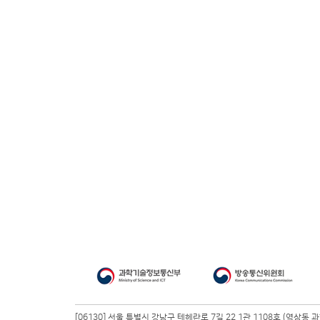
[06130] 서울 특별시 강남구 테헤란로 7길 22 1관 1108호 (역삼동