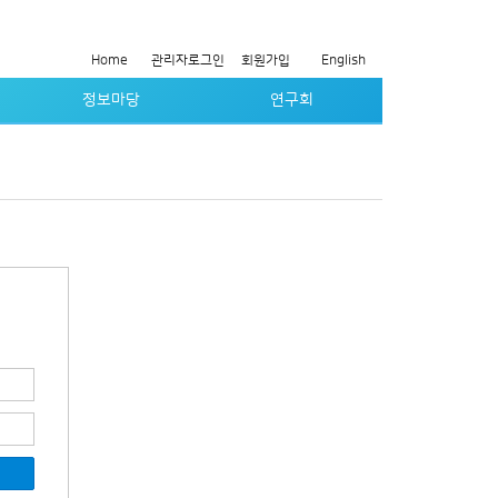
Home
관리자로그인
회원가입
English
정보마당
연구회
학회 공지/행사
실감방송연구회
주요 양식
모바일방송연구회
제규정
방송전송기술연구회
갤러리
오디오연구회
회원동정란
인공지능 연구회
유관기관 공지/행사
3D 공간미디어 연구회
증명서신청
생성형 미디어와 보호 연구회