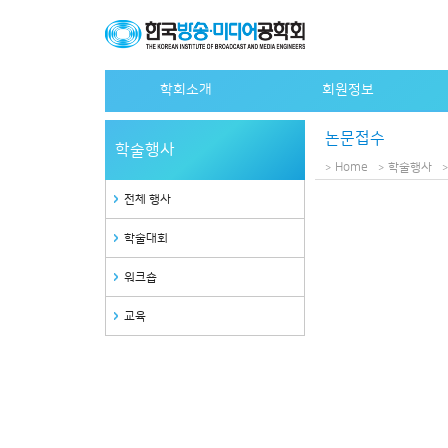
학회소개
회원정보
인사말
개인회원 가입안내
논문접수
학술행사
설립목적
단체회원 가입안내
Home
학술행사
연혁
특별회원사 가입안내
전체 행사
정관
특별회원사 명단
학술대회
조직도
역대회장
워크숍
임원
교육
사무국안내
관련사이트