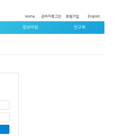
Home
관리자로그인
회원가입
English
정보마당
연구회
학회 공지/행사
실감방송연구회
주요 양식
모바일방송연구회
제규정
방송전송기술연구회
갤러리
오디오연구회
회원동정란
인공지능 연구회
유관기관 공지/행사
3D 공간미디어 연구회
증명서신청
생성형 미디어와 보호 연구회