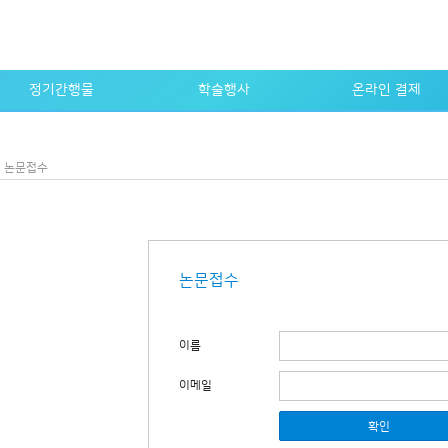
정기간행물
학술행사
온라인 결제
논문지
전체 행사
회비, 게재료 등 납부
논문지 e-journal
학술대회
납부 내역 조회
논문접수
학회지
워크숍
학회지 e-journal
교육
자료검색
논문접수
이름
이메일