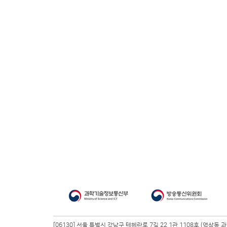
[06130] 서울 특별시 강남구 테헤란로 7길 22 1관 1108호 (역삼동