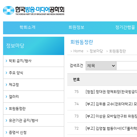
학회소개
회원정보
정기간행물
인사말
개인회원 가입안내
논문지
회원동정란
정보마당
설립목적
단체회원 가입안내
논문지 e-journa
Home
정보마당
회원동정란
연혁
특별회원사 가입안내
학회지
학회 공지/행사
검색조건
정관
특별회원사 명단
학회지 e-journa
주요 양식
조직도
자료검색
번호
역대회장
제규정
75
[청첩] 정대권 명예회장(한국항공
임원
갤러리
사무국안내
74
[부고] 김휘용 교수(경희대학교) 
회원동정란
관련사이트
73
[부고] 이상운 모바일연구회 위원
유관기관 공지/행사
72
[부고] 김영철 협동이사(ICT폴리
증명서 신청