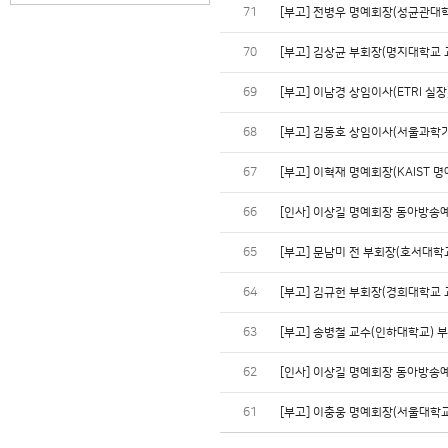
71
[부고] 전병우 명예회장(성균관대
70
[부고] 김상균 부회장(명지대학교 
69
[부고] 이남경 상임이사(ETRI 실장
68
[부고] 김동호 상임이사(서울과학
67
[부고] 이혁재 명예회장(KAIST 
66
[인사] 이상길 명예회장 동아방송
65
[부고] 문남미 전 부회장(호서대학
64
[부고] 김규헌 부회장(경희대학교 
63
[부고] 송병철 교수(인하대학교) 
62
[인사] 이상길 명예회장 동아방
61
[부고] 이충웅 명예회장(서울대학