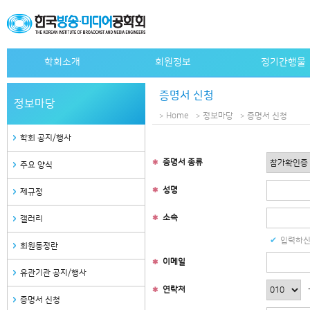
학회소개
회원정보
정기간행물
인사말
개인회원 가입안내
논문지
증명서 신청
정보마당
설립목적
단체회원 가입안내
논문지 e-journa
Home
정보마당
증명서 신청
연혁
특별회원사 가입안내
학회지
학회 공지/행사
정관
특별회원사 명단
학회지 e-journa
증명서 종류
주요 양식
조직도
자료검색
성명
역대회장
제규정
임원
소속
갤러리
사무국안내
입력하신
회원동정란
관련사이트
이메일
유관기관 공지/행사
연락처
증명서 신청