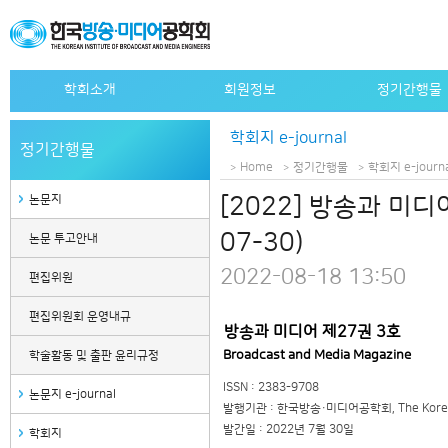
학회소개
회원정보
정기간행물
인사말
개인회원 가입안내
논문지
학회지 e-journal
정기간행물
설립목적
단체회원 가입안내
논문지 e-journa
Home
정기간행물
학회지 e-journ
연혁
특별회원사 가입안내
학회지
논문지
[2022] 방송과 미디
정관
특별회원사 명단
학회지 e-journa
07-30)
논문 투고안내
조직도
자료검색
2022-08-18 13:50
역대회장
편집위원
임원
편집위원회 운영내규
방송과 미디어 제27권 3호
사무국안내
Broadcast and Media Magazine
학술활동 및 출판 윤리규정
관련사이트
ISSN : 2383-9708
논문지 e-journal
발행기관 : 한국방송·미디어공학회, The Korean Ins
발간일 : 2022년 7월 30일
학회지